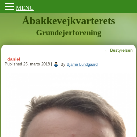
MENU
Åbakkevejkvarterets
Grundejerforening
←
Bestyrelsen
daniel
Published
25. marts 2018
|
By
Bjarne Lundgaard